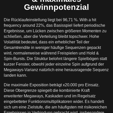
Gewinnpotenzial
Die Rücklaufeinstellung liegt bei 96,71 %. With a hit
frequency around 22%, das Basisspiel liefert periodische
Ergebnisse, um Lücken zwischen größeren Momenten zu
schließen, aber die Verteilung bleibt topschwer. Hohe
Volatilität bedeutet, dass ein erheblicher Teil der
Gesamtrendite in weniger häufige Sequenzen gepackt
wird, normalerweise während Freispielen und Hold &
Spin-Bursts. Die Struktur belohnt längere Spielbögen statt
kurzer Fenster, obwohl jeder einzelne Spin aufgrund der
Megaways-Varianz natürlich eine herausragende Sequenz
landen kann.
Die maximale Exposition beträgt x20.000 pro Einsatz.
Diese Obergrenze spiegelt die kombinierte Kraft
erweiterter Megaways, Kaskaden und im Regelsatz
eingebetteter Funktionsmultiplikatoren wider. Es handelt
sich um eine Zielstufe, die am häufigsten mit risikoreichen
Ergebnissen in Verbindung gebracht wird, insbesondere