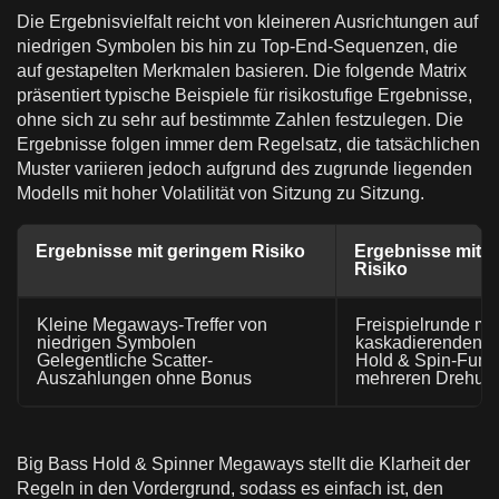
Die Ergebnisvielfalt reicht von kleineren Ausrichtungen auf
niedrigen Symbolen bis hin zu Top-End-Sequenzen, die
auf gestapelten Merkmalen basieren. Die folgende Matrix
präsentiert typische Beispiele für risikostufige Ergebnisse,
ohne sich zu sehr auf bestimmte Zahlen festzulegen. Die
Ergebnisse folgen immer dem Regelsatz, die tatsächlichen
Muster variieren jedoch aufgrund des zugrunde liegenden
Modells mit hoher Volatilität von Sitzung zu Sitzung.
Ergebnisse mit geringem Risiko
Ergebnisse mit m
Risiko
Kleine Megaways-Treffer von
Freispielrunde mit
niedrigen Symbolen
kaskadierenden 
Gelegentliche Scatter-
Hold & Spin-Funkt
Auszahlungen ohne Bonus
mehreren Drehun
Big Bass Hold & Spinner Megaways stellt die Klarheit der
Regeln in den Vordergrund, sodass es einfach ist, den